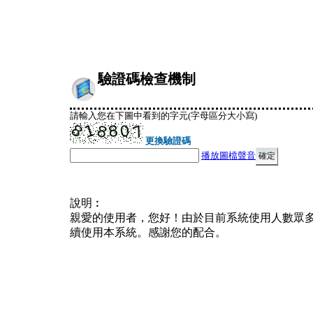
驗證碼檢查機制
請輸入您在下圖中看到的字元(字母區分大小寫)
更換驗證碼
播放圖檔聲音
說明︰
親愛的使用者，您好！由於目前系統使用人數眾
續使用本系統。感謝您的配合。