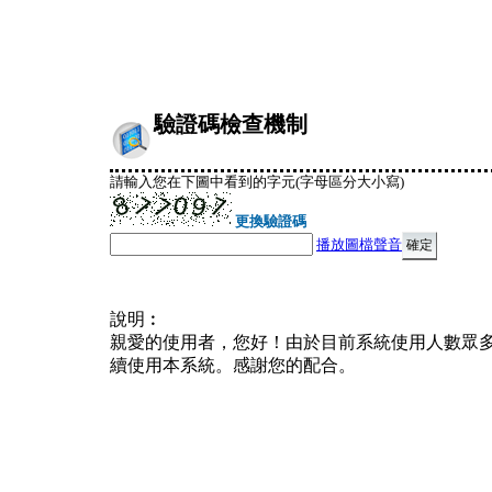
驗證碼檢查機制
請輸入您在下圖中看到的字元(字母區分大小寫)
更換驗證碼
播放圖檔聲音
說明︰
親愛的使用者，您好！由於目前系統使用人數眾
續使用本系統。感謝您的配合。