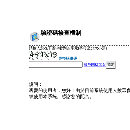
驗證碼檢查機制
請輸入您在下圖中看到的字元(字母區分大小寫)
更換驗證碼
播放圖檔聲音
說明︰
親愛的使用者，您好！由於目前系統使用人數眾
續使用本系統。感謝您的配合。