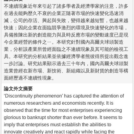
不連續現象近年來引起了諸多學者及經濟學家的注意，許多
在過去能夠歷久不衰的企業正隨著市場的快速變化迅速消
滅，公司的存活、興起與失敗，變得越來越短暫，也越來越
快速；因此企業在面臨競爭激烈的環境及快速變化的市場，
具備推陳出新的創造能力與及時反應市場的變動速度已是現
今企業經營的條件之ㄧ。本研究針對國內高爾夫球頭製造
業，分析該產業所曾經面臨之不連續現象及其可能的檢視工
具。本研究的分析結果並依據經濟學者熊彼得所提出觀念進
一步討論。研究結果顯示過去三十年內，國內高爾夫球頭製
造業曾經在新市場、新技術、新組織以及新財貨的創造等構
面經歷過不連續性現象。
論文外文摘要
‘Discontinuity phenomenon’ has captured the attention of
numerous researchers and economists recently. It is
observed that the time for most enterprises experiencing
glorious to bankrupt shorter than ever before. It seems to
imply that enterprises must establish the abilities to
innovate creatively and react rapidly while facing the