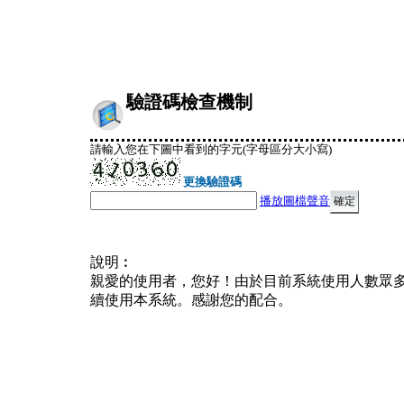
驗證碼檢查機制
請輸入您在下圖中看到的字元(字母區分大小寫)
更換驗證碼
播放圖檔聲音
說明︰
親愛的使用者，您好！由於目前系統使用人數眾
續使用本系統。感謝您的配合。