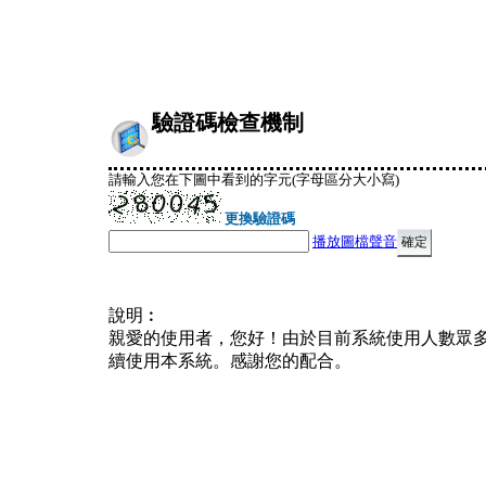
驗證碼檢查機制
請輸入您在下圖中看到的字元(字母區分大小寫)
更換驗證碼
播放圖檔聲音
說明︰
親愛的使用者，您好！由於目前系統使用人數眾
續使用本系統。感謝您的配合。