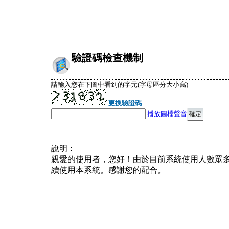
驗證碼檢查機制
請輸入您在下圖中看到的字元(字母區分大小寫)
更換驗證碼
播放圖檔聲音
說明︰
親愛的使用者，您好！由於目前系統使用人數眾
續使用本系統。感謝您的配合。