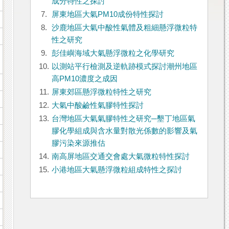
成分特性之探討
7.
屏東地區大氣PM10成份特性探討
8.
沙鹿地區大氣中酸性氣體及粗細懸浮微粒特
性之研究
9.
彭佳嶼海域大氣懸浮微粒之化學研究
10.
以測站平行檢測及逆軌跡模式探討潮州地區
高PM10濃度之成因
11.
屏東郊區懸浮微粒特性之研究
12.
大氣中酸鹼性氣膠特性探討
13.
台灣地區大氣氣膠特性之研究─墾丁地區氣
膠化學組成與含水量對散光係數的影響及氣
膠污染來源推估
14.
南高屏地區交通交會處大氣微粒特性探討
15.
小港地區大氣懸浮微粒組成特性之探討