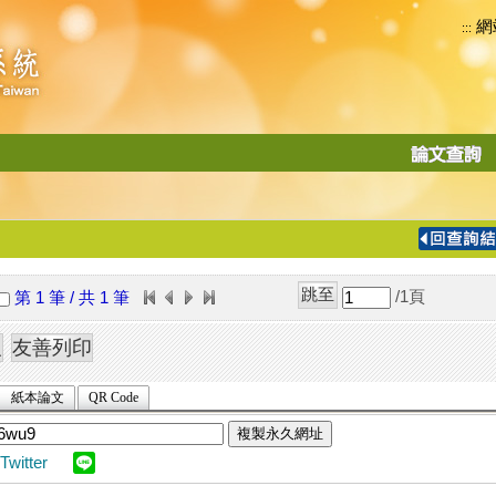
網
:::
功
能
切
換
導
覽
/1
頁
第 1 筆 / 共 1 筆
列
紙本論文
QR Code
複製永久網址
Twitter