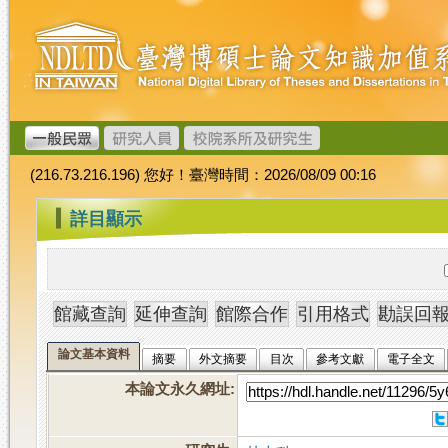
跳
臺
到
灣
主
博
要
碩
內
士
容
論
文
(216.73.216.196) 您好！臺灣時間：2026/08/09 00:16
加
值
:::
詳目顯示
系
統
論文基本資料
摘要
外文摘要
目次
參考文獻
電子全文
本論文永久網址
: