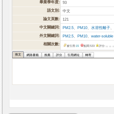
畢業學年度:
93
語文別:
中文
論文頁數:
121
中文關鍵詞:
PM2.5
、
PM10
、
水溶性離子
外文關鍵詞:
PM2.5
、
PM10
、
water-soluble
相關次數:
被引用:
15
點閱:533
評分:
推文
網路書籤
推薦
評分
引用網址
轉寄