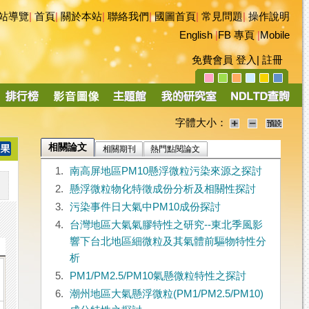
站導覽
|
首頁
|
關於本站
|
聯絡我們
|
國圖首頁
|
常見問題
|
操作說明
English
|
FB 專頁
|
Mobile
免費會員
登入
|
註冊
字體大小：
相關論文
相關期刊
熱門點閱論文
1.
南高屏地區PM10懸浮微粒污染來源之探討
2.
懸浮微粒物化特徵成份分析及相關性探討
3.
污染事件日大氣中PM10成份探討
4.
台灣地區大氣氣膠特性之研究--東北季風影
響下台北地區細微粒及其氣體前驅物特性分
析
5.
PM1/PM2.5/PM10氣懸微粒特性之探討
6.
潮州地區大氣懸浮微粒(PM1/PM2.5/PM10)