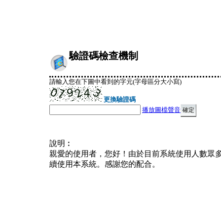
驗證碼檢查機制
請輸入您在下圖中看到的字元(字母區分大小寫)
更換驗證碼
播放圖檔聲音
說明︰
親愛的使用者，您好！由於目前系統使用人數眾
續使用本系統。感謝您的配合。