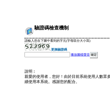
驗證碼檢查機制
請輸入您在下圖中看到的字元(字母區分大小寫)
更換驗證碼
播放圖檔聲音
說明︰
親愛的使用者，您好！由於目前系統使用人數眾
續使用本系統。感謝您的配合。