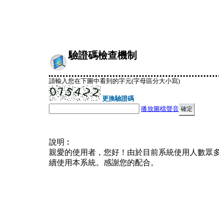
驗證碼檢查機制
請輸入您在下圖中看到的字元(字母區分大小寫)
更換驗證碼
播放圖檔聲音
說明︰
親愛的使用者，您好！由於目前系統使用人數眾
續使用本系統。感謝您的配合。