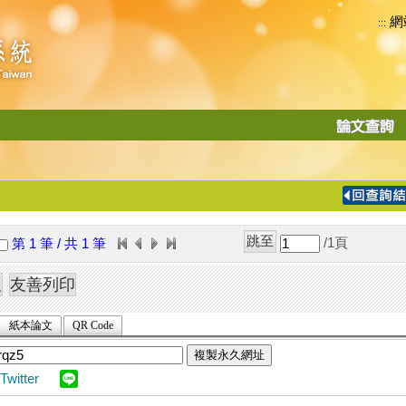
網
:::
功
能
切
換
導
覽
/1
頁
第 1 筆 / 共 1 筆
列
紙本論文
QR Code
複製永久網址
Twitter