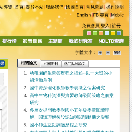
站導覽
|
首頁
|
關於本站
|
聯絡我們
|
國圖首頁
|
常見問題
|
操作說明
English
|
FB 專頁
|
Mobile
免費會員
登入
|
註冊
字體大小：
相關論文
相關期刊
熱門點閱論文
1.
幼稚園師生問答歷程之描述--以一大班的小
組活動為例
2.
國中資深理化教師教學表徵之個案研究
3.
高中生物科資深與實習教師發問策略之個案
研究
4.
多層次提問教學對國小五年級學童閱讀理
解、閱讀理解後設認知與閱讀動機之影響
5.
國小師生互動調適歷程之研究