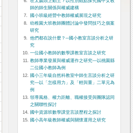
6.
在太歲頭上動土？以性別觀點探究國中女教
師的師生關係與權威建構
7.
國小班級經營中教師權威展現之研究
8.
幼稚園大班教師團體討論中發問技巧之個案
研究
9.
他們都在說什麼？─國小教室言談分析之研
究
10.
一位國小教師的數學課教室言談之研究
11.
教師專業發展與權威運作之研究—以桃園縣
二位國小教師為例
12.
國小三年級自然科教室中師生言談分析之研
究—以「怎樣用力」及「輕與重」二單元為
例
13.
領導風格、權力距離、職權接受與團隊認同
之關聯性探討
14.
國中資源班數學課堂言談歷程之探討
15.
國小高年級教師權威與關懷運用之研究