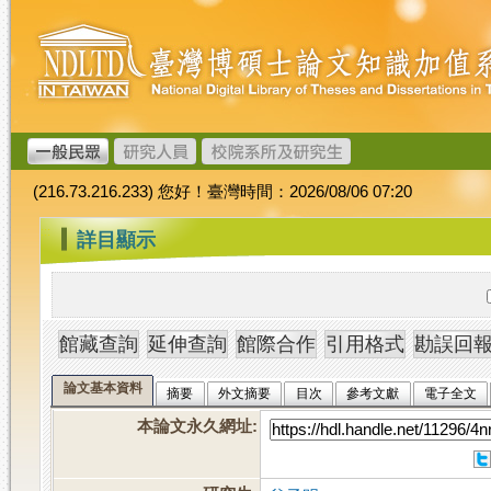
跳
臺
到
灣
主
博
要
碩
內
士
容
論
文
(216.73.216.233) 您好！臺灣時間：2026/08/06 07:20
加
值
:::
詳目顯示
系
統
論文基本資料
摘要
外文摘要
目次
參考文獻
電子全文
本論文永久網址
: