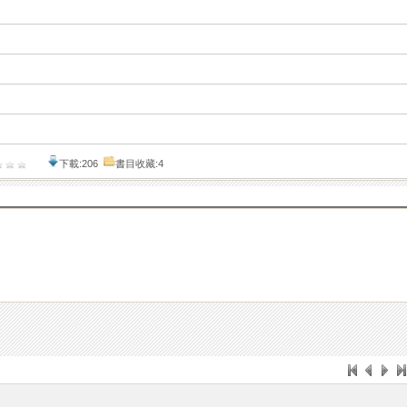
下載:206
書目收藏:4