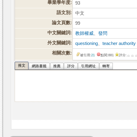
畢業學年度:
93
語文別:
中文
論文頁數:
99
中文關鍵詞:
教師權威
、
發問
外文關鍵詞:
questioning
、
teacher authority
相關次數:
被引用:
21
點閱:881
評分:
推文
網路書籤
推薦
評分
引用網址
轉寄