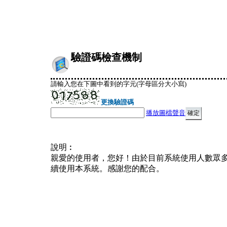
驗證碼檢查機制
請輸入您在下圖中看到的字元(字母區分大小寫)
更換驗證碼
播放圖檔聲音
說明︰
親愛的使用者，您好！由於目前系統使用人數眾
續使用本系統。感謝您的配合。