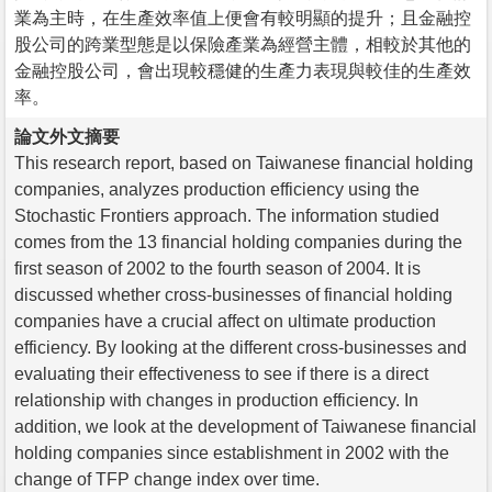
業為主時，在生產效率值上便會有較明顯的提升；且金融控
股公司的跨業型態是以保險產業為經營主體，相較於其他的
金融控股公司，會出現較穩健的生產力表現與較佳的生產效
率。
論文外文摘要
This research report, based on Taiwanese financial holding
companies, analyzes production efficiency using the
Stochastic Frontiers approach. The information studied
comes from the 13 financial holding companies during the
first season of 2002 to the fourth season of 2004. It is
discussed whether cross-businesses of financial holding
companies have a crucial affect on ultimate production
efficiency. By looking at the different cross-businesses and
evaluating their effectiveness to see if there is a direct
relationship with changes in production efficiency. In
addition, we look at the development of Taiwanese financial
holding companies since establishment in 2002 with the
change of TFP change index over time.