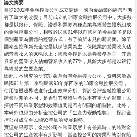
論文摘要
自從2002年金融控股公司成立開始，國內金融業的經營型態
有了重大的改變；目前成立的14家金融控股公司中，大多數
都是以銀行、保險、證券和票券四種產業為經營主體所組成
的金融控股公司，相較於民國91年以前國內的金融業多是以
個別產業為個體的經營方式，有了前所未見的新局面。除了
國泰金控和新光金控是以保險業為主，保險業的營業收入佔
總營業收入的90%以上；國票金控是以票券業務為主，其票
券業的營業收入佔總營業收入的77%，其餘大多都是以銀行
為經營的主要產業。
因此，本研究的研究對象為台灣金融控股公司，資料來源為
民國91年第二季到民國93年第四季的13家金融控股公司，
使用隨機邊界法進行生產效率分析。探討台灣金融控股公司
跨業型態的不同，是否對其整體生產效率有重大的影響；以
探討不同跨業形態和效率值間是否有明顯的相關性。此外，
本研究也經由分析金控公司的「生產力變動指數」，探討金
控公司成立至民國93年底的發展趨勢。
實証結果顯示，金控公司在跨業形態上有差異時，的確對金
控公司的生產效率有所影響，當金控公司的跨業型態以保險