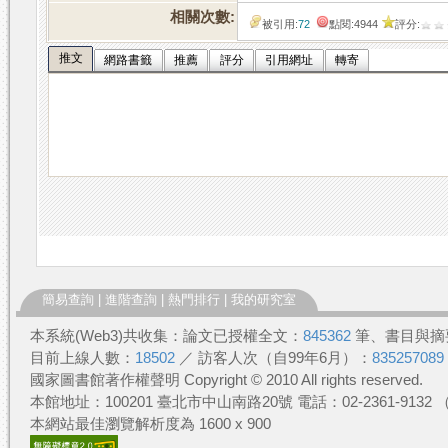
相關次數:
被引用:
72
點閱:4944
評分:
推文
網路書籤
推薦
評分
引用網址
轉寄
簡易查詢
|
進階查詢
|
熱門排行
|
我的研究室
本系統(Web3)共收集：論文已授權全文：
845362
筆、書目與摘
目前上線人數：
18502
／ 訪客人次（自99年6月）：
835257089
國家圖書館著作權聲明 Copyright © 2010 All rights reserved.
本館地址：100201 臺北市中山南路20號 電話：02-2361-913
本網站最佳瀏覽解析度為 1600 x 900