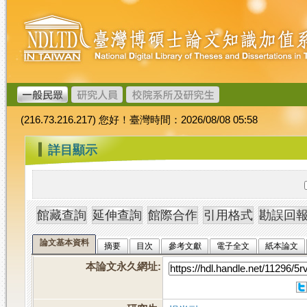
跳
臺
到
灣
主
博
要
碩
內
士
容
論
文
(216.73.216.217) 您好！臺灣時間：2026/08/08 05:58
加
值
:::
詳目顯示
系
統
論文基本資料
摘要
目次
參考文獻
電子全文
紙本論文
本論文永久網址
: