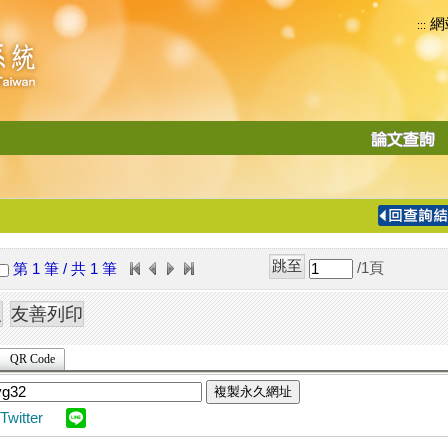
網
:::
功
能
切
換
導
覽
/1
頁
第 1 筆 / 共 1 筆
列
QR Code
複製永久網址
Twitter