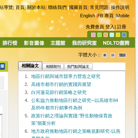
站導覽
|
首頁
|
關於本站
|
聯絡我們
|
國圖首頁
|
常見問題
|
操作說明
English
|
FB 專頁
|
Mobile
免費會員
登入
|
註冊
字體大小：
相關論文
相關期刊
熱門點閱論文
1.
地區行銷與城市競爭力營造之研究
2.
高雄市都市行銷的實踐與展望
3.
白河蓮花節行銷策略之研究
4.
公私協力推動地區行銷之研究─以高雄市84
及85年都市行銷事件為例
5.
政策行銷之理論與實踐:"野生動物保育政
策"個案分析
6.
地方政府推動地區行銷之策略規劃研究-以燕