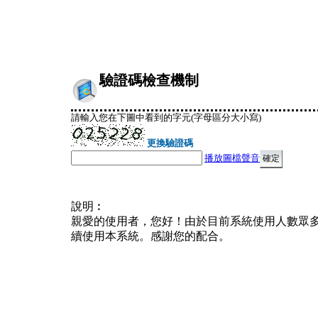
驗證碼檢查機制
請輸入您在下圖中看到的字元(字母區分大小寫)
更換驗證碼
播放圖檔聲音
說明︰
親愛的使用者，您好！由於目前系統使用人數眾
續使用本系統。感謝您的配合。