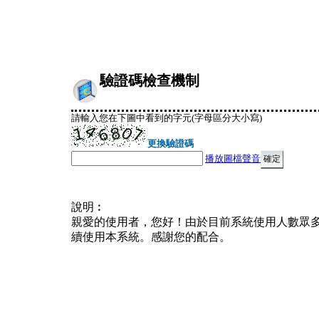
驗證碼檢查機制
請輸入您在下圖中看到的字元(字母區分大小寫)
更換驗證碼
播放圖檔聲音
說明︰
親愛的使用者，您好！由於目前系統使用人數眾
續使用本系統。感謝您的配合。