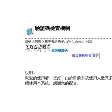
驗證碼檢查機制
請輸入您在下圖中看到的字元(字母區分大小寫)
更換驗證碼
播放圖檔聲音
說明︰
親愛的使用者，您好！由於目前系統使用人數眾
續使用本系統。感謝您的配合。