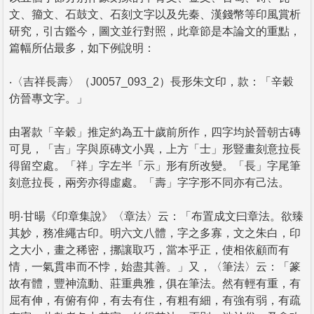
文、籀文、石鼓文、石刻文字以及先秦、漢錢幣等印風賞析
研究，引古鑑今，圖文並行對照，此章節是本論文的重點，
篇幅所佔最多，如下例說明：
‧〈吉祥長壽〉（J0057_093_2）長形朱文印，款：「辛穀
仿晉專文字。」
由署款「辛穀」推定約為五十歲前所作，四字均於晉朝古磚
可見，「吉」字與原磚文小異，上方「士」形豎畫刻意拉長
得留空處。「祥」字左半「示」形有所改變。「長」字尾筆
刻意拉長，兩旁亦得虛處。「壽」字字形不同亦有己法。
明‧甘暘《印章集說》〈章法〉云：「布置成文曰章法。欲臻
其妙，務准繩古印。明六文八體，字之多寡，文之朱白，印
之大小，畫之稀密，挪讓取巧，當本乎正，使相依顧而有
情，一氣貫串而不悖，始盡其善。」又，〈筆法〉云：「篆
故有體，豐神流動、莊重典雅，俱在筆法。然有輕有重，有
屈有伸，有俯有仰，有去有住，有粗有細，有強有弱，有疏