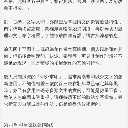
有密。此數者各中其宜，始得其法。否則一涉於俗，及愈改
愈不得矣。」
以「古磚」文字入印，亦能靈活掌握磚文的緊實挺健特性，
四字佈局均留虛處，周欄厚實略有殘損刮痕，再以碎切刀處
理印文，布字穩重，字體縮放曲伸有韻，得古拙淳穆氣息。
徐氏四十至四十二歲歲為創作量之高峰期。個人風格雖略具
備，但仍多參照漢印、封泥、秦印等，可見其創作理想並不
滿足於現況，而是積極的拓展創作的其他可行性。
後人只知撝叔的「印外求印」，追求秦漢璽印以外文字的創
新應用，不知僅相差三歲的徐三庚在壯年早已確定其印風
時，亦己有參用古磚等多類文字的實例，可能是數量不多，
致使人忽略而未受重視，這種持續不斷的取法文字樣貌，尋
求新意與自我成長的作法，仍是值得仿效學習的。
第四章 印章邊款創作解析