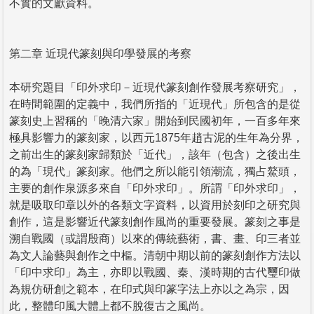
不實的文獻資料。
第二章 近現代篆刻與印學發展的考察
本研究題目「印外求印－近現代篆刻創作發展考察研究」，
在時間範圍的定義中，我們所指的「近現代」所包含的是從
篆刻史上習稱的「晚清六家」開始到民國初年，一百多年來
極具影響力的篆刻家，以西元1875年趙古泥的生年為分界，
之前出生的篆刻家歸類於「近代」，該年（包含）之後出生
的為「現代」篆刻家。他們之所以能引領潮流，獨占鰲頭，
主要的創作泉源多來自「印外求印」。所謂「印外求印」，
就是吸取印章以外的各類文字資料，以資用於刻印之研究與
創作，這是影響近代篆刻創作風尚的重要發展。篆刻之事是
溯自戰國（或謂殷商）以來的傳統藝術，書、畫、印三者並
為文人論藝與創作之中樞。清朝中期以前的篆刻創作方法以
「印中求印」為主，亦即以戰國、秦、漢時期的古代璽印做
為規仿研創之範本，在印式與印篆字法上亦以之為宗，因
此，整體印風大體上都不脫復古之風尚。