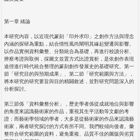
第一章 緒論
本研究內容，以近現代篆刻「印外求印」之創作方法與理念
內涵的探研為重點，結合情性風尚闡明其緣起變遷與影響。
以作品實例資料彙整、分類統合為基礎，再進行校讀分析、
辨察考證與取例，採圖文並置方式比證賞析，是依創作表現
途徑進行時代統合整理的篆刻創作發展史的基礎研究。第一
節「研究目的與預期成果」、第二節「研究範圍與方法」，
將本研究的研究要旨與目的精闢敘述，並對研究問題深入的
分析探討。
第三節係「資料彙整分析」，歷史學者係從成就地位與影響
的角度來認識藝術家的作品，重視其生平活動等文獻的考
證；而藝術學領域的學者，大多是從藝術家的作品來認識藝
術家，兩者研究探討的方式有所不同。我們較傾向後者。彙
整符合研究範圍的資料，避免重複、品質不佳的圖版與劣質