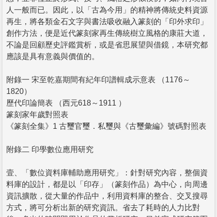
人一般而已。因此，以「古為今用」的精神將傳統史料資源
再生，將各類金石文字與書法吸收融入篆刻的「印外求印」
創作方法，便是近代篆刻家再生傳統樹立風格的康莊大道，
不論是回顧歷史評鑑賞析，或是省思展望與借鏡，本研究都
應該是具有意義與價值的。
附錄一 宋至乾嘉期間有紀年印譜輯成示意表 （1176～
1820）
歷代印論簡表 （西元618～1911 ）
篆刻家年歲對照表
《篆刻全集》1 古璽官璽．私璽與《古璽彙編》號碼對照表
附錄二 印學數位應用研究
壹、「數位資料庫輔助應用研究」：針對研究內容，整個資
料庫的設計，都是以「印存」（篆刻作品）為中心，向周邊
資訊擴散，從大量的作品中，利用資料庫的整合、交叉搜尋
方式，將可分析出新的研究資訊。省去了耗時的人力比對