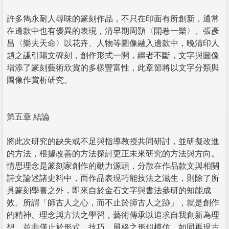
許多雋永耐人尋味的篆刻作品，不只在印面有所創新，通常
在邊款中也有優異的表現，清早期周顥〈開卷一樂〉、張彥
昌〈樂夫天命〉以花卉、人物等圖像融入邊款中，晚清印人
趙之謙引陽文碑刻，創作形式一開，繼者不斷，文字與圖像
增添了篆刻藝術欣賞的多樣豐富性，此章節將以文字分類與
圖像作賞析研究。
第五章 結論
將此次研究的缺失或不足與指導教授共同研討，並研擬改進
的方法，根據改善的方法探討更正未來研究的方法與方向。
情思理念是篆刻家創作的動力源頭，分散在作品款文與相關
詩文論述諸史料中，而作品表現巧能技法之滋生，則除了所
具篆刻學養之外，即來自於金石文字與書法參研的知能成
效。所謂「師古人之心，而不止於師古人之跡」，就是創作
的精神、理念與方法之學習，藝術傳承以追求自我創新為理
想，並非僅止於形式、技巧、風格之形似模仿，如同再現古