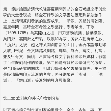
第一節討論關於清代乾隆嘉慶期間興起的金石考證之學與北
碑的大量發現後，將金石碑學的文字書法應用到篆刻創作
上，是清朝篆刻發展的重要成果。「浙派」興起於清乾隆、
嘉慶年間，當時金石考證之學盛行，學者輩出。丁敬
（1695-1765）為其開山之祖，用刀蒼勁頓拙，捨棄徽派、
吳門派、雲間派之習氣，以漢印為宗，旁及六朝唐宋之妙。
「浙派」之後，趙之謙又開創嶄新的面目，金石考證帶動印
人取用封泥、金文鑄銘及刻銘、碑碣、刻石、磚文、瓦當，
兼及甲骨文、簡牘、帛書等各樣文字資料等印外媒材，影響
了百年篆刻創作的發展。第二節是有關於印學研究的考察，
包含印論研究的開端、明清印學論著的數量情形等。第三節
是晚清民初印人流派的考察，將分別敘述「浙派 」、「鄧
派」、「黟山派」等派別的興衰與影響。
第三章 篆刻家印外求印實例分析
以五個小節分別作篆刻家的甲骨文、金文、古匋、磚、瓦