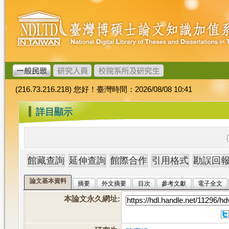
跳
臺
到
灣
主
博
要
碩
內
士
容
論
文
(216.73.216.218) 您好！臺灣時間：2026/08/08 10:41
加
值
:::
詳目顯示
系
統
論文基本資料
摘要
外文摘要
目次
參考文獻
電子全文
本論文永久網址
: