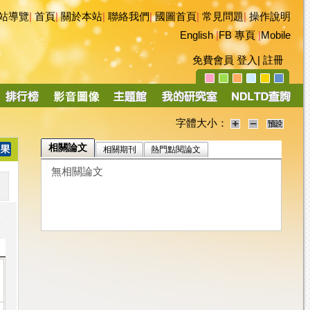
站導覽
|
首頁
|
關於本站
|
聯絡我們
|
國圖首頁
|
常見問題
|
操作說明
English
|
FB 專頁
|
Mobile
免費會員
登入
|
註冊
字體大小：
相關論文
相關期刊
熱門點閱論文
無相關論文