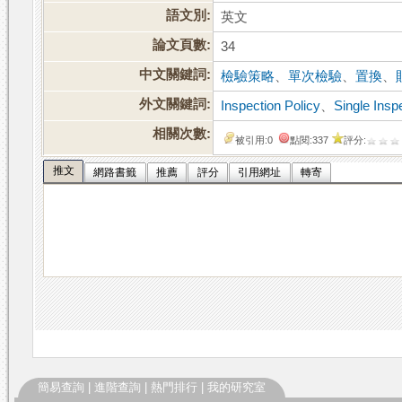
語文別:
英文
論文頁數:
34
中文關鍵詞:
檢驗策略
、
單次檢驗
、
置換
、
外文關鍵詞:
Inspection Policy
、
Single Insp
相關次數:
被引用:0
點閱:337
評分:
推文
網路書籤
推薦
評分
引用網址
轉寄
簡易查詢
|
進階查詢
|
熱門排行
|
我的研究室