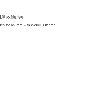
佳單次檢驗策略
ies for an Item with Weibull Lifetime