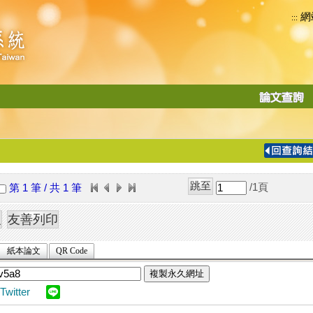
網
:::
功
能
切
換
導
覽
/1
頁
第 1 筆 / 共 1 筆
列
紙本論文
QR Code
複製永久網址
Twitter