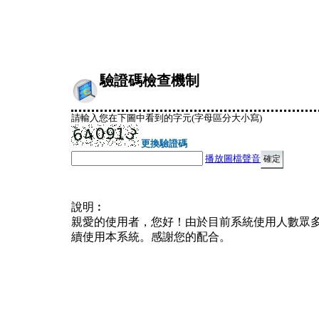
驗證碼檢查機制
請輸入您在下圖中看到的字元(字母區分大小寫)
更換驗證碼
播放圖檔聲音
說明︰
親愛的使用者，您好！由於目前系統使用人數眾
續使用本系統。感謝您的配合。