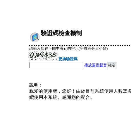
驗證碼檢查機制
請輸入您在下圖中看到的字元(字母區分大小寫)
更換驗證碼
播放圖檔聲音
說明︰
親愛的使用者，您好！由於目前系統使用人數眾
續使用本系統。感謝您的配合。