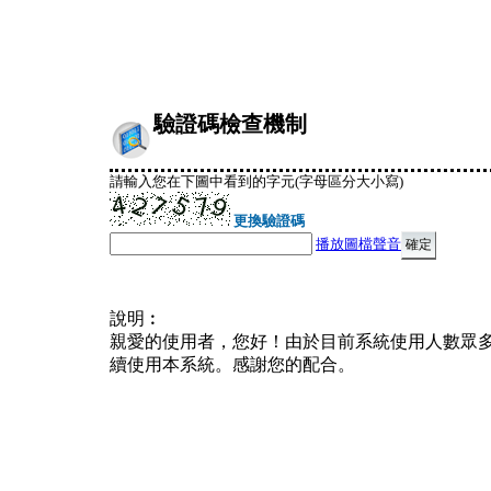
驗證碼檢查機制
請輸入您在下圖中看到的字元(字母區分大小寫)
更換驗證碼
播放圖檔聲音
說明︰
親愛的使用者，您好！由於目前系統使用人數眾
續使用本系統。感謝您的配合。