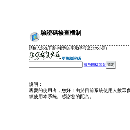
驗證碼檢查機制
請輸入您在下圖中看到的字元(字母區分大小寫)
更換驗證碼
播放圖檔聲音
說明︰
親愛的使用者，您好！由於目前系統使用人數眾
續使用本系統。感謝您的配合。