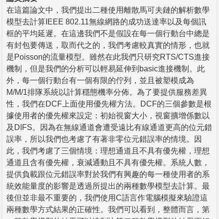
在這篇論文中，我們提出二種使用離散馬可夫鏈的解析數學
模型去計算IEEE 802.11無線網路的成功送達率以及每個訊
框的平均延遲。在這邊我們不是假設在每一個行動台中總是
有封包要傳送，取而代之的，我們考慮較真實的情形，也就
是Poisson的流量模型。雖然在此我們只研究RTS/CTS進接
機制，但是我們的分析可以輕易延伸到basic進接機制。此
外，每一個行動台有一個有限的佇列，並且被塑模成為
M/M/1排隊系統以計算穩態機率分佈。為了要提供服務差異
性，我們在DCF上面使用優先權方法。DCF的三個參數是根
據使用者的優先權來設定：初始視窗大小，視窗擴增係數以
及DIFS。因為在無線通道會遭受遠比有線通道更高的位元錯
誤率，所以我們也考慮了有著非零位元錯誤率的情境。因
此，我們考慮了三個情境：理想通道且不具有優先權，理想
通道且含有優先權，衰減通動且不具有優先權。系統人數，
提供負載跟位元錯誤率對於我們有興趣的每一種使用者的系
統效能量度的影響是透過所提出的兩種數學模型去計算。最
後但並非最不重要的，我們使用C語言作電腦模擬來驗證這
兩種數學方式結果的正確性。我們可以看到，整體而言，第