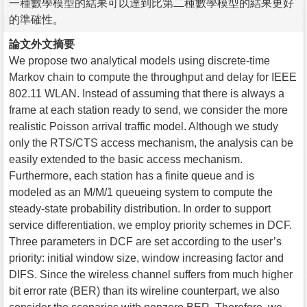
一種數學模型的結果可以達到比第二種數學模型的結果更好
的準確性。
論文外文摘要
We propose two analytical models using discrete-time
Markov chain to compute the throughput and delay for IEEE
802.11 WLAN. Instead of assuming that there is always a
frame at each station ready to send, we consider the more
realistic Poisson arrival traffic model. Although we study
only the RTS/CTS access mechanism, the analysis can be
easily extended to the basic access mechanism.
Furthermore, each station has a finite queue and is
modeled as an M/M/1 queueing system to compute the
steady-state probability distribution. In order to support
service differentiation, we employ priority schemes in DCF.
Three parameters in DCF are set according to the user’s
priority: initial window size, window increasing factor and
DIFS. Since the wireless channel suffers from much higher
bit error rate (BER) than its wireline counterpart, we also