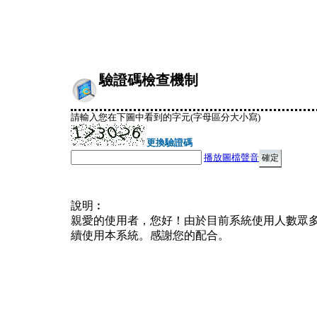
驗證碼檢查機制
請輸入您在下圖中看到的字元(字母區分大小寫)
更換驗證碼
播放圖檔聲音
說明︰
親愛的使用者，您好！由於目前系統使用人數眾
續使用本系統。感謝您的配合。