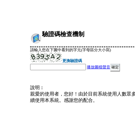
驗證碼檢查機制
請輸入您在下圖中看到的字元(字母區分大小寫)
更換驗證碼
播放圖檔聲音
說明︰
親愛的使用者，您好！由於目前系統使用人數眾
續使用本系統。感謝您的配合。