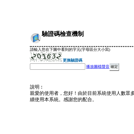
驗證碼檢查機制
請輸入您在下圖中看到的字元(字母區分大小寫)
更換驗證碼
播放圖檔聲音
說明︰
親愛的使用者，您好！由於目前系統使用人數眾
續使用本系統。感謝您的配合。