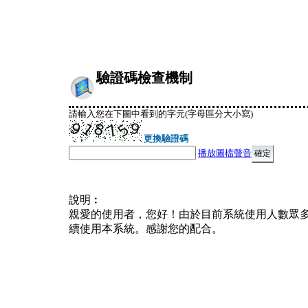
驗證碼檢查機制
請輸入您在下圖中看到的字元(字母區分大小寫)
更換驗證碼
播放圖檔聲音
說明︰
親愛的使用者，您好！由於目前系統使用人數眾
續使用本系統。感謝您的配合。