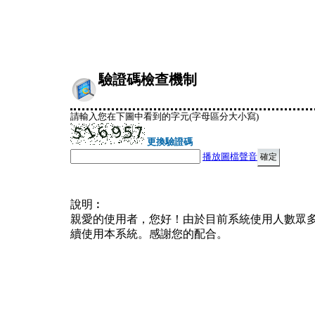
驗證碼檢查機制
請輸入您在下圖中看到的字元(字母區分大小寫)
更換驗證碼
播放圖檔聲音
說明︰
親愛的使用者，您好！由於目前系統使用人數眾
續使用本系統。感謝您的配合。