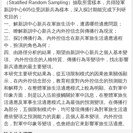
（Stratified Random Sampling）抽取所需樣本，共得陸軍
新訓中心605位受訓新兵為樣本，深入探討期能完成下列研
究目的：
一、解新訓中心新兵在軍旅生活中，遭遇哪些適應問題；
二、瞭解新訓中心新兵之內外控信念與傳播行為現況；
三、探討傳播行為、內外控信念在新兵軍旅生活適應過程
中，扮演的角色為何；
四、由路徑分析的結果，期望由新訓中心新兵之個人基本變
項、 內外控信念的人格特質、傳播行為等變項中，找出影響
新兵適應的最主要變項。
本研究主要研究結果為，從五項限制模式的因果效果關係顯
示，在內外控信念部分，教育程度對內外控信念的預測能力
和解釋力，在整體軍旅生活適應模式上較為明顯。在對軍中
印象方面，則是以入伍前接觸關於軍中訊息，在整體軍旅生
活適應及軍事生活適應模式上為最強的預測變項。在傳播行
為部分，五個限制模式中，均可發現傳播行為對軍旅生活適
應依變項之預測能力的貢獻，且個人基本變項、內外控信
念，對軍中印象等變項，也會經由它來影響軍旅生活適應。