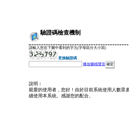
驗證碼檢查機制
請輸入您在下圖中看到的字元(字母區分大小寫)
更換驗證碼
播放圖檔聲音
說明︰
親愛的使用者，您好！由於目前系統使用人數眾
續使用本系統。感謝您的配合。