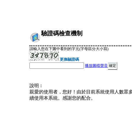
驗證碼檢查機制
請輸入您在下圖中看到的字元(字母區分大小寫)
更換驗證碼
播放圖檔聲音
說明︰
親愛的使用者，您好！由於目前系統使用人數眾
續使用本系統。感謝您的配合。