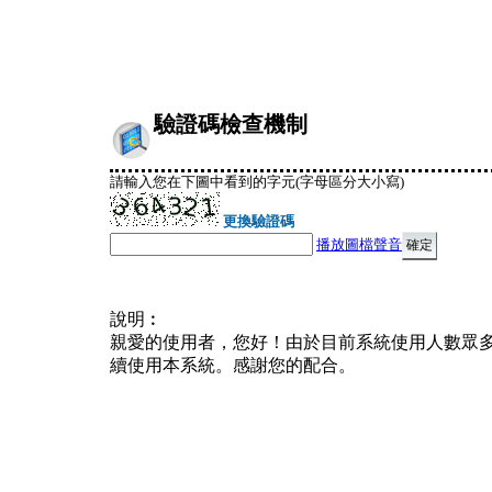
驗證碼檢查機制
請輸入您在下圖中看到的字元(字母區分大小寫)
更換驗證碼
播放圖檔聲音
說明︰
親愛的使用者，您好！由於目前系統使用人數眾
續使用本系統。感謝您的配合。