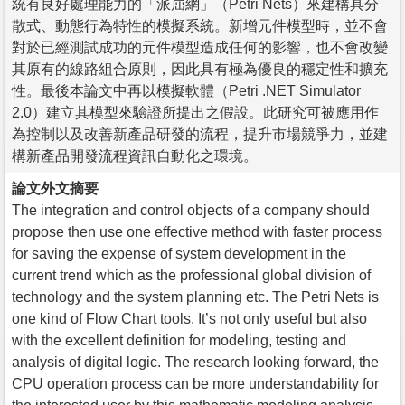
統有良好處理能力的「派屈網」（Petri Nets）來建構具分
散式、動態行為特性的模擬系統。新增元件模型時，並不會
對於已經測試成功的元件模型造成任何的影響，也不會改變
其原有的線路組合原則，因此具有極為優良的穩定性和擴充
性。最後本論文中再以模擬軟體（Petri .NET Simulator
2.0）建立其模型來驗證所提出之假設。此研究可被應用作
為控制以及改善新產品研發的流程，提升市場競爭力，並建
構新產品開發流程資訊自動化之環境。
論文外文摘要
The integration and control objects of a company should
propose then use one effective method with faster process
for saving the expense of system development in the
current trend which as the professional global division of
technology and the system planning etc. The Petri Nets is
one kind of Flow Chart tools. It’s not only useful but also
with the excellent definition for modeling, testing and
analysis of digital logic. The research looking forward, the
CPU operation process can be more understandability for