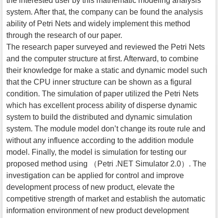
the interested user by this mathematic modeling analysis
system. After that, the company can be found the analysis
ability of Petri Nets and widely implement this method
through the research of our paper.
The research paper surveyed and reviewed the Petri Nets
and the computer structure at first. Afterward, to combine
their knowledge for make a static and dynamic model such
that the CPU inner structure can be shown as a figural
condition. The simulation of paper utilized the Petri Nets
which has excellent process ability of disperse dynamic
system to build the distributed and dynamic simulation
system. The module model don’t change its route rule and
without any influence according to the addition module
model. Finally, the model is simulation for testing our
proposed method using （Petri .NET Simulator 2.0）. The
investigation can be applied for control and improve
development process of new product, elevate the
competitive strength of market and establish the automatic
information environment of new product development