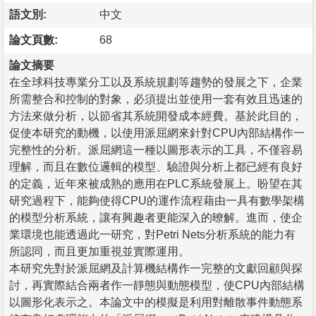
語文別:
中文
論文頁數:
68
論文摘要
在全球科技專業分工以及系統規劃等趨勢的發展之下，企業
所需整合和控制的對象，必須提出並使用一套有效且迅速的
方法來做分析，以節省其系統開發成本經費。基於此目的，
促使本研究的動機，以使用派屈網來針對CPU內部結構作一
完整性的分析。派屈網這一種以圖形表示的工具，不僅容易
理解，而且在數位邏輯的模型、驗證與分析上都已經有良好
的定義，近年來被成熟的應用在PLC系統發展上。盼望在其
研究過程下，能夠使得CPU的運作流程藉由一具有數學架構
的模型分析系統，讓有興趣者更能深入的暸解。進而，使企
業環境也能透過此一研究，對Petri Nets分析系統的能力有
所認同，而且更加重視並實際運用。
本研究先對於派屈網及計算機結構作一完整的文獻回顧與探
討，再實際結合兩者作一靜態與動態模型，使CPU內部結構
以圖形化表示之。本論文中的模擬是利用對離散事件動態系