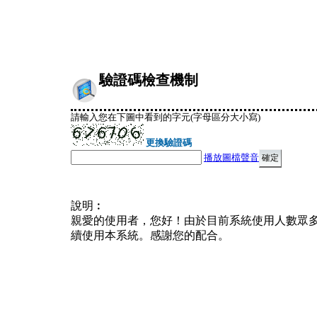
驗證碼檢查機制
請輸入您在下圖中看到的字元(字母區分大小寫)
更換驗證碼
播放圖檔聲音
說明︰
親愛的使用者，您好！由於目前系統使用人數眾
續使用本系統。感謝您的配合。