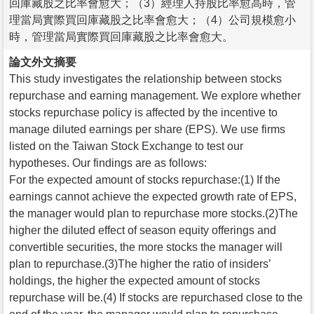
回庫藏股之比率會愈大；（3）經理人持股比率愈高時，管
理當局實際買回庫藏股之比率會愈大；（4）公司規模愈小
時，管理當局實際買回庫藏股之比率會愈大。
論文外文摘要
This study investigates the relationship between stocks
repurchase and earning management. We explore whether
stocks repurchase policy is affected by the incentive to
manage diluted earnings per share (EPS). We use firms
listed on the Taiwan Stock Exchange to test our
hypotheses. Our findings are as follows:
For the expected amount of stocks repurchase:(1) If the
earnings cannot achieve the expected growth rate of EPS,
the manager would plan to repurchase more stocks.(2)The
higher the diluted effect of season equity offerings and
convertible securities, the more stocks the manager will
plan to repurchase.(3)The higher the ratio of insiders’
holdings, the higher the expected amount of stocks
repurchase will be.(4) If stocks are repurchased close to the