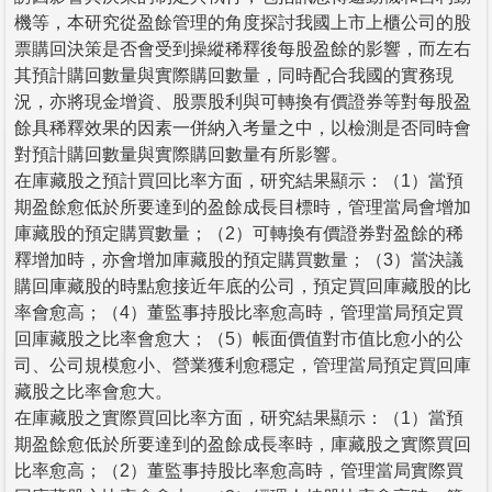
機等，本研究從盈餘管理的角度探討我國上市上櫃公司的股
票購回決策是否會受到操縱稀釋後每股盈餘的影響，而左右
其預計購回數量與實際購回數量，同時配合我國的實務現
況，亦將現金增資、股票股利與可轉換有價證券等對每股盈
餘具稀釋效果的因素一併納入考量之中，以檢測是否同時會
對預計購回數量與實際購回數量有所影響。
在庫藏股之預計買回比率方面，研究結果顯示：（1）當預
期盈餘愈低於所要達到的盈餘成長目標時，管理當局會增加
庫藏股的預定購買數量；（2）可轉換有價證券對盈餘的稀
釋增加時，亦會增加庫藏股的預定購買數量；（3）當決議
購回庫藏股的時點愈接近年底的公司，預定買回庫藏股的比
率會愈高；（4）董監事持股比率愈高時，管理當局預定買
回庫藏股之比率會愈大；（5）帳面價值對市值比愈小的公
司、公司規模愈小、營業獲利愈穩定，管理當局預定買回庫
藏股之比率會愈大。
在庫藏股之實際買回比率方面，研究結果顯示：（1）當預
期盈餘愈低於所要達到的盈餘成長率時，庫藏股之實際買回
比率愈高；（2）董監事持股比率愈高時，管理當局實際買