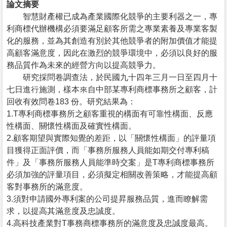
論文摘要
智慧財產權已成為產業國際化競爭的主要利器之一，專
利商標代辦機構必須要滿足顧客所需之專業素養及專業客製
化的服務，並為其創造有別於其他競爭者的附加價值才能提
高顧客滿意度，因此在激烈的競爭環境中，必須以良好的服
務品質作為未來的經營方向以提高競爭力。
研究採問卷調查法，於民國九十四年三月一日至四月十
七日進行施測，樣本來自中部某專利商標事務所之顧客，計
回收有效問卷183 份。研究結果為：
1.T專利商標事務所之顧客重視的構面有可靠性構面、反應
性構面、關懷性構面及確實性構面。
2.顧客期望與實際知覺的差距，以「關懷性構面」的評量項
目獲得正面評價，而「事務所服務人員能如期交付專利稿
件」及「事務所服務人員能準時交案」是T專利商標事務所
必須加強的評量項目，必須擬定相關改善策略，才能提高顧
客對事務所的滿意度。
3.須對申請國外專利案的公司提昇服務品質，進而瞭解需
求，以提高其滿意度及忠誠度。
4.高科技產業對T事務商標事務所的滿意度及忠誠度最高。