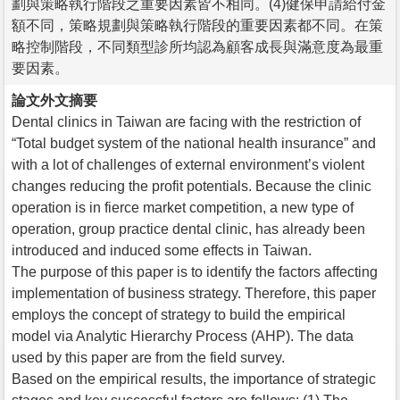
劃與策略執行階段之重要因素皆不相同。(4)健保申請給付金
額不同，策略規劃與策略執行階段的重要因素都不同。在策
略控制階段，不同類型診所均認為顧客成長與滿意度為最重
要因素。
論文外文摘要
Dental clinics in Taiwan are facing with the restriction of
“Total budget system of the national health insurance” and
with a lot of challenges of external environment’s violent
changes reducing the profit potentials. Because the clinic
operation is in fierce market competition, a new type of
operation, group practice dental clinic, has already been
introduced and induced some effects in Taiwan.
The purpose of this paper is to identify the factors affecting
implementation of business strategy. Therefore, this paper
employs the concept of strategy to build the empirical
model via Analytic Hierarchy Process (AHP). The data
used by this paper are from the field survey.
Based on the empirical results, the importance of strategic