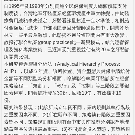
自1995年及1998年分別實施全民健保制度與總額預算支付
制度後，台灣地區牙醫產業經營環境產生重大轉變，由於醫
療費用總額事先議定，牙醫看診量超過一定水準後，相對給
付金額反而減少；中部地區更因牙醫師過度集中，開業診所
林立，競爭最為激烈，此態勢不易於短期間內有重大改變，
故採行聯合執業(group practice)此一新興模式，結合經營管
理及齒科專業技術，已逐漸受到重視並佔有約20％之牙醫診
所開業比例。
本研究透過層級分析法（Analytical Hierarchy Process;
AHP），以成立年資、診所位置、資金型態與健保申請給付
金額等不同類型為分析構面，瞭解聯合執業牙醫診所在經營
策略流程—「規劃」、「執行」及「控制」等三階段之關鍵
因素權重，問卷總計發放30份，回收19份，有效樣本19
份。
研究結果發現：(1)診所成立年資不同，策略規劃與執行階段
之重要因素不同。(2)所在縣市不同，策略執行階段之重要因
素皆不同，策略規劃階段則有台中市與南投縣分別認為地理
涵蓋與區位選擇最為重要。(3)不同資金投入型態，其策略規