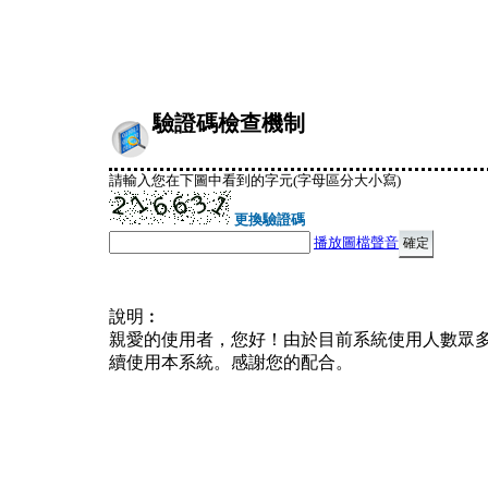
驗證碼檢查機制
請輸入您在下圖中看到的字元(字母區分大小寫)
更換驗證碼
播放圖檔聲音
說明︰
親愛的使用者，您好！由於目前系統使用人數眾
續使用本系統。感謝您的配合。