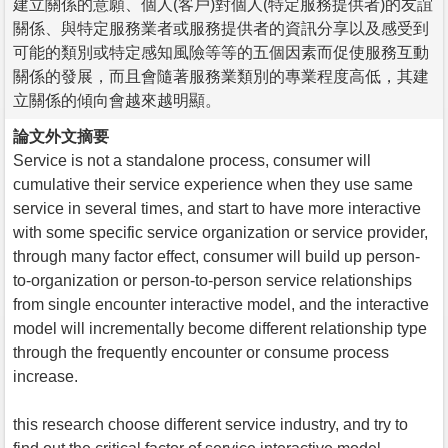
建立關係的意願、個人(客戶)對個人(特定服務提供者)的友誼
關係、與特定服務業者或服務提供者的資訊分享以及感受到
可能的類別或特定感知風險等等的五個因素而促使服務互動
關係的發展，而且會隨著服務業類別的專業程度高低，其建
立關係的傾向會越來越明顯。
論文外文摘要
Service is not a standalone process, consumer will
cumulative their service experience when they use same
service in several times, and start to have more interactive
with some specific service organization or service provider,
through many factor effect, consumer will build up person-
to-organization or person-to-person service relationships
from single encounter interactive model, and the interactive
model will incrementally become different relationship type
through the frequently encounter or consume process
increase.
this research choose different service industry, and try to