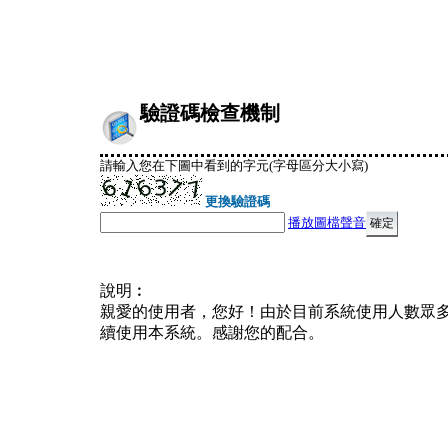
驗證碼檢查機制
請輸入您在下圖中看到的字元(字母區分大小寫)
更換驗證碼
播放圖檔聲音
說明︰
親愛的使用者，您好！由於目前系統使用人數眾
續使用本系統。感謝您的配合。