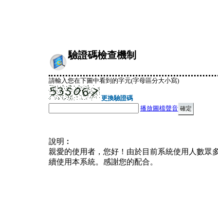
驗證碼檢查機制
請輸入您在下圖中看到的字元(字母區分大小寫)
更換驗證碼
播放圖檔聲音
說明︰
親愛的使用者，您好！由於目前系統使用人數眾
續使用本系統。感謝您的配合。