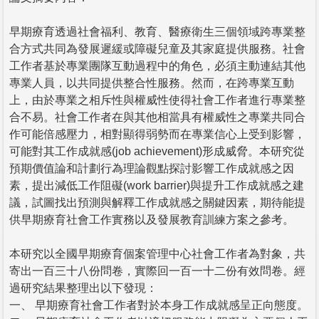
早期療育透過社會福利、教育、醫療衛生三個領域跨專業整
合方式共同為發展遲緩或障礙兒童及其家庭提供服務。社會
工作者基於專業團隊互動過程中的角色，必須主動連結其他
專業人員，以共同提供整合性服務。然而，在跨專業互動
上，由於專業之相斥性與權威性使得社會工作者進行專業整
合不易。社會工作者在與其他相當具有權威性之專業共同合
作可能倍感壓力，相對顯得弱勢而在專業信心上受到影響，
可能對其工作成就感(job achievement)形成威脅。本研究從
預期價值論和計劃行為理論觀點探討影響工作成就感之因
素，提出減低工作阻礙(work barrier)與提升工作成就感之建
議，試圖找出預測與解釋工作成就感之關鍵因素，期待能提
供早期療育社會工作實務以及發展教育訓練方案之參考。
本研究以全國早期療育個案管理中心社會工作者為對象，共
寄出一百三十八份問卷，實際回一百一十二份有效問卷。經
過研究結果整理出以下發現：
一、 早期療育社會工作者對於本身工作成就感呈正向態度。