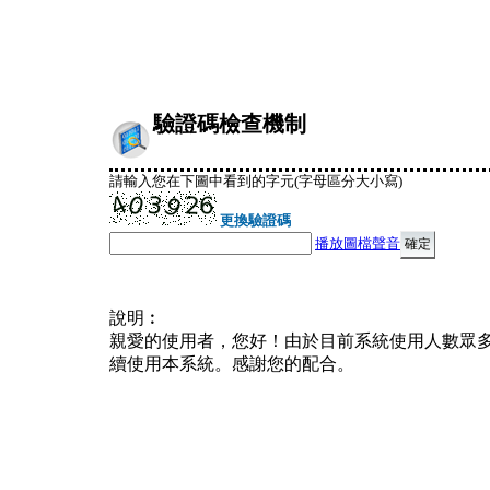
驗證碼檢查機制
請輸入您在下圖中看到的字元(字母區分大小寫)
更換驗證碼
播放圖檔聲音
說明︰
親愛的使用者，您好！由於目前系統使用人數眾
續使用本系統。感謝您的配合。