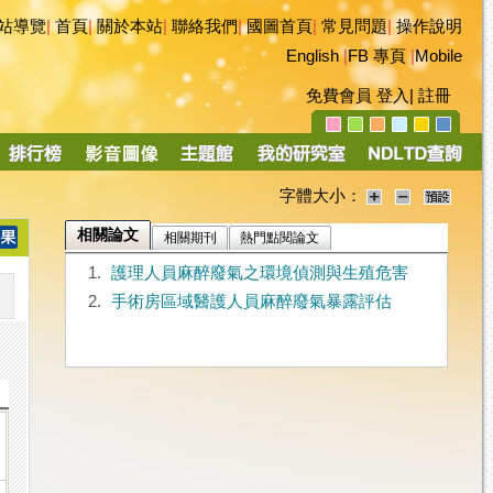
站導覽
|
首頁
|
關於本站
|
聯絡我們
|
國圖首頁
|
常見問題
|
操作說明
English
|
FB 專頁
|
Mobile
免費會員
登入
|
註冊
字體大小：
相關論文
相關期刊
熱門點閱論文
1.
護理人員麻醉廢氣之環境偵測與生殖危害
2.
手術房區域醫護人員麻醉廢氣暴露評估