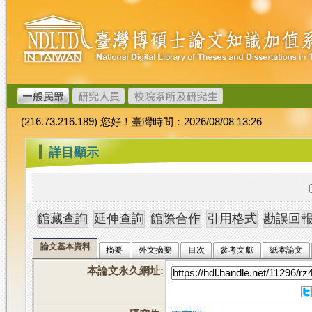
跳
臺
到
灣
主
博
要
碩
內
士
容
論
文
(216.73.216.189) 您好！臺灣時間：2026/08/08 13:26
加
值
:::
詳目顯示
系
統
論文基本資料
摘要
外文摘要
目次
參考文獻
紙本論文
本論文永久網址
: