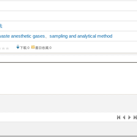
法
waste anesthetic gases
、
sampling and analytical method
下載:0
書目收藏:0