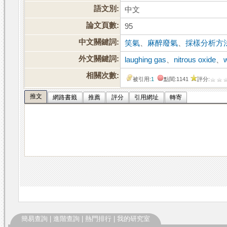
語文別:
中文
論文頁數:
95
中文關鍵詞:
笑氣
、
麻醉廢氣
、
採樣分析方
外文關鍵詞:
laughing gas
、
nitrous oxide
、
相關次數:
被引用:
1
點閱:1141
評分:
推文
網路書籤
推薦
評分
引用網址
轉寄
簡易查詢
|
進階查詢
|
熱門排行
|
我的研究室