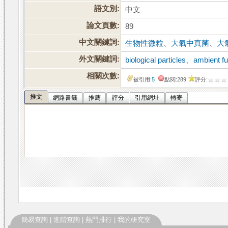
語文別:
中文
論文頁數:
89
中文關鍵詞:
生物性微粒
、
大氣中真菌
、
大
外文關鍵詞:
biological particles
、
ambient fu
相關次數:
被引用:
5
點閱:289
評分:
推文
網路書籤
推薦
評分
引用網址
轉寄
簡易查詢
|
進階查詢
|
熱門排行
|
我的研究室