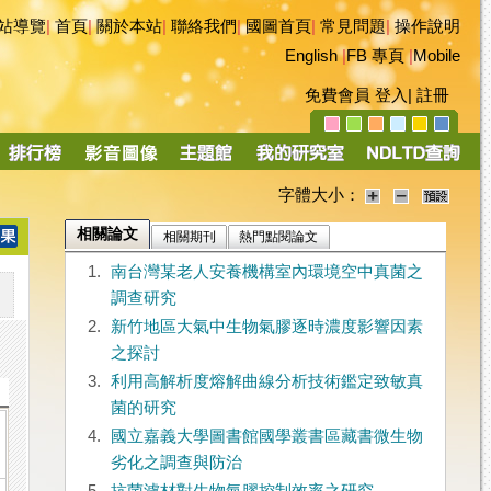
站導覽
|
首頁
|
關於本站
|
聯絡我們
|
國圖首頁
|
常見問題
|
操作說明
English
|
FB 專頁
|
Mobile
免費會員
登入
|
註冊
字體大小：
相關論文
相關期刊
熱門點閱論文
1.
南台灣某老人安養機構室內環境空中真菌之
調查研究
2.
新竹地區大氣中生物氣膠逐時濃度影響因素
之探討
3.
利用高解析度熔解曲線分析技術鑑定致敏真
菌的研究
4.
國立嘉義大學圖書館國學叢書區藏書微生物
劣化之調查與防治