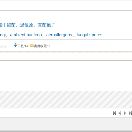
氣中細菌
、
過敏原
、
真菌孢子
ngi
、
ambient bacteria
、
aeroallergens
、
fungal spores
下載:44
書目收藏:0