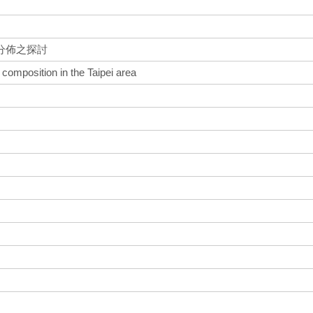
分佈之探討
 composition in the Taipei area