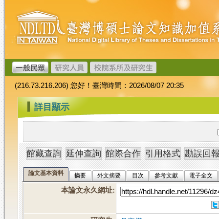
跳
臺
到
灣
主
博
要
碩
內
士
容
論
文
(216.73.216.206) 您好！臺灣時間：2026/08/07 20:35
加
值
:::
詳目顯示
系
統
論文基本資料
摘要
外文摘要
目次
參考文獻
電子全文
本論文永久網址
: