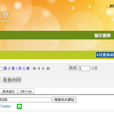
網
:::
功
能
切
換
導
覽
/1
頁
第 1 筆 / 共 1 筆
列
紙本論文
QR Code
複製永久網址
Twitter