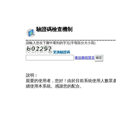
驗證碼檢查機制
請輸入您在下圖中看到的字元(字母區分大小寫)
更換驗證碼
播放圖檔聲音
說明︰
親愛的使用者，您好！由於目前系統使用人數眾
續使用本系統。感謝您的配合。