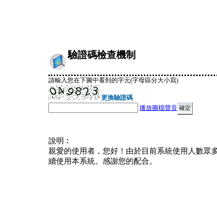
驗證碼檢查機制
請輸入您在下圖中看到的字元(字母區分大小寫)
更換驗證碼
播放圖檔聲音
說明︰
親愛的使用者，您好！由於目前系統使用人數眾
續使用本系統。感謝您的配合。