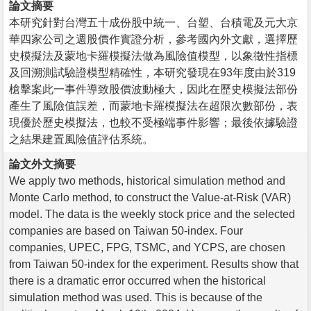
論文摘要
本研究針對台灣五十成份股中統一、台塑、台積電及元大京
華四家公司之週股價作實證分析，參考國內外文獻，選擇歷
史模擬法及蒙地卡羅模擬法做為風險值模型，以象徵性指標
及回溯測試驗證模型精確性，本研究發現在93年度由於319
槍擊案此一事件導致股價波動極大，因此在歷史模擬法部份
產生了風險值誤差，而蒙地卡羅模擬法在超限次數部份，表
現優於歷史模擬法，也較不受極端事件影響；最後依據驗證
之結果建置風險值評估系統。
論文外文摘要
We apply two methods, historical simulation method and
Monte Carlo method, to construct the Value-at-Risk (VAR)
model. The data is the weekly stock price and the selected
companies are based on Taiwan 50-index. Four
companies, UPEC, FPG, TSMC, and YCPS, are chosen
from Taiwan 50-index for the experiment. Results show that
there is a dramatic error occurred when the historical
simulation method was used. This is because of the